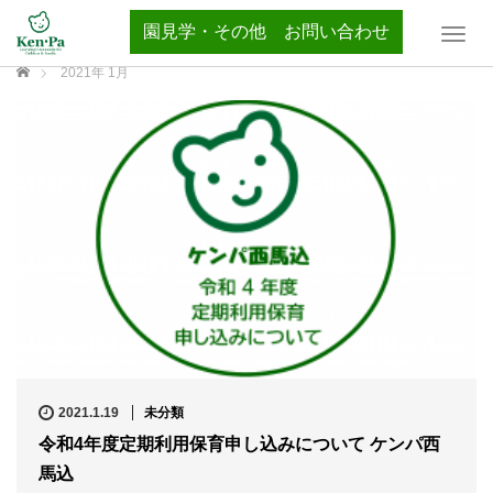
園見学・その他 お問い合わせ
T
o
ホーム
2021年 1月
g
g
l
e
n
a
v
i
g
a
t
i
o
n
2021.1.19
未分類
令和4年度定期利用保育申し込みについて ケンパ西
馬込