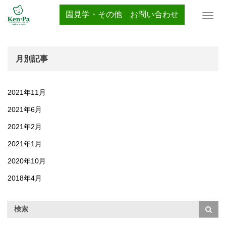
ホーム
ケンパ事務局アクセス
園見学・その他 お問い合わせ
T
o
g
g
l
月別記事
e
n
a
2021年11月
v
i
2021年6月
g
2021年2月
a
t
2021年1月
i
o
2020年10月
n
2018年4月