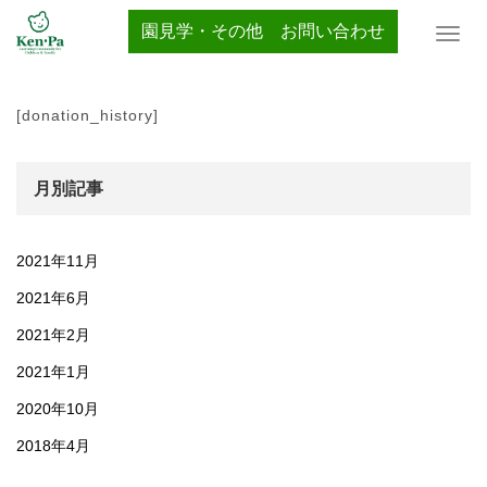
ホーム
Donation History
園見学・その他 お問い合わせ
T
o
g
g
[donation_history]
l
e
n
月別記事
a
v
i
g
2021年11月
a
t
2021年6月
i
2021年2月
o
n
2021年1月
2020年10月
2018年4月